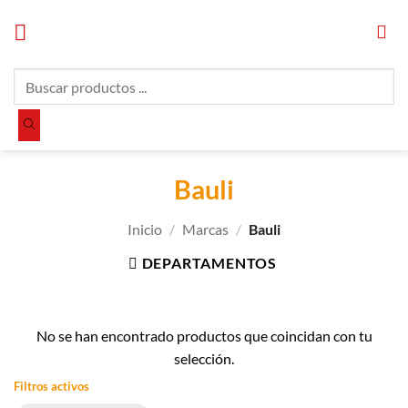
Saltar
al
contenido
Búsqueda
de
productos
Bauli
Inicio
/
Marcas
/
Bauli
DEPARTAMENTOS
No se han encontrado productos que coincidan con tu
selección.
Filtros activos