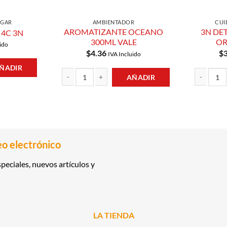
OGAR
AMBIENTADOR
CUI
AROMATIZANTE OCEANO
3N DE
4C 3N
300ML VALE
OR
ido
$
4.36
$
IVA Incluido
ÑADIR
AÑADIR
ntidad
AROMATIZANTE OCEANO 300ML VALE cantidad
3N DETERGE
eo electrónico
peciales, nuevos artículos y
LA TIENDA