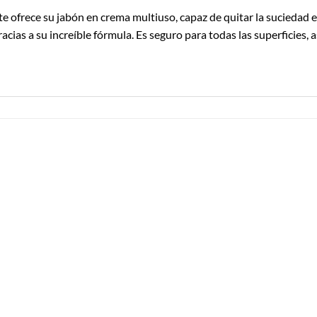
te ofrece su jabón en crema multiuso, capaz de quitar la suciedad en
ias a su increíble fórmula. Es seguro para todas las superficies, 
Añadir a
Añadir a
Lista de
Lista de
Compras
Compras