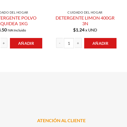
DADO DEL HOGAR
CUIDADO DEL HOGAR
TERGENTE POLVO
DETERGENTE LIMON 400GR
QUIDEA 1KG
3N
3.50
$
1.24
x UND
IVA Incluido
AÑADIR
AÑADIR
NTE POLVO ORQUIDEA 1KG cantidad
DETERGENTE LIMON 400GR 3N cantidad
ATENCIÓN AL CLIENTE