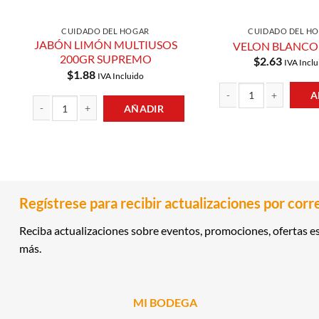
CUIDADO DEL HOGAR
CUIDADO DEL H
JABÓN LIMÓN MULTIUSOS
VELON BLANCO 
200GR SUPREMO
$
2.63
IVA Inclu
$
1.88
IVA Incluido
A
AÑADIR
VELON BLANCO 4C 3N ca
JABÓN LIMÓN MULTIUSOS 200GR SUPREMO cantidad
Regístrese para recibir actualizaciones por corr
Reciba actualizaciones sobre eventos, promociones, ofertas es
más.
MI BODEGA