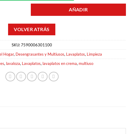
AÑADIR
 LLAVES cantidad
SKU:
7590006301100
el Hogar
,
Desengrasantes y Multiusos
,
Lavaplatos
,
Limpieza
ves
,
lavaloza
,
Lavaplatos
,
lavaplatos en crema
,
multiuso