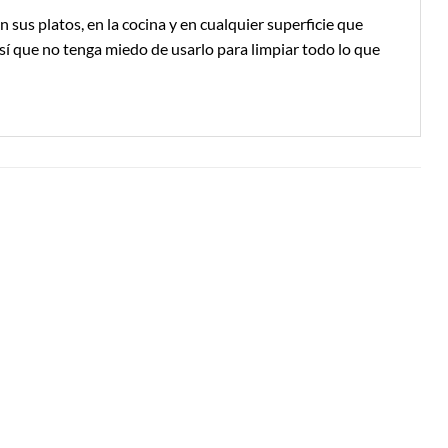
 sus platos, en la cocina y en cualquier superficie que
así que no tenga miedo de usarlo para limpiar todo lo que
Añadir a
Añadir a
Lista de
Lista de
Compras
Compras