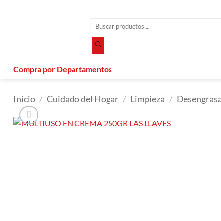
Saltar
al
Búsqueda
contenido
de
productos
Compra por Departamentos
Inicio
/
Cuidado del Hogar
/
Limpieza
/
Desengrasa