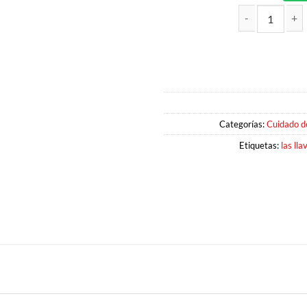
MULTIUSO EN CREMA 250GR LAS
Categorías:
Cuidado d
Etiquetas:
las lla