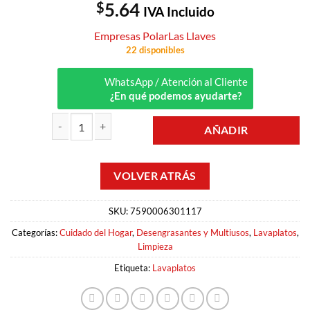
$
5.64
IVA Incluido
Empresas Polar
Las Llaves
22 disponibles
WhatsApp / Atención al Cliente
¿En qué podemos ayudarte?
AÑADIR
LAVAPLATOS EN CREMA MULTIUSOS 500GR LAS LLAVES cantidad
SKU:
7590006301117
Categorías:
Cuidado del Hogar
,
Desengrasantes y Multiusos
,
Lavaplatos
,
Limpieza
Etiqueta:
Lavaplatos