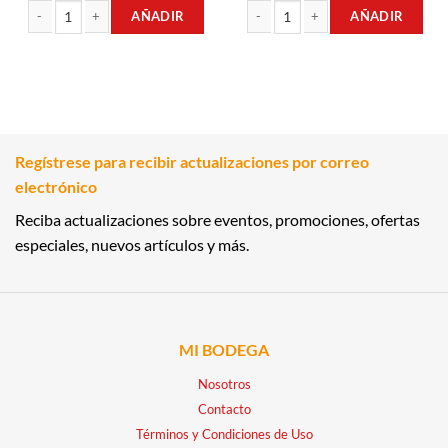
AÑADIR
AÑADIR
BOLSAS PARA LA BASURA 120LT GRANCO cantidad
JABÓN AROMA FLORAL 200GR SUPR
Regístrese para recibir actualizaciones por correo
electrónico
Reciba actualizaciones sobre eventos, promociones, ofertas
especiales, nuevos artículos y más.
MI BODEGA
Nosotros
Contacto
Términos y Condiciones de Uso