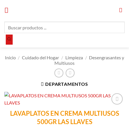
Saltar
al
contenido
Búsqueda
de
productos
Inicio
/
Cuidado del Hogar
/
Limpieza
/
Desengrasantes y
Multiusos
DEPARTAMENTOS
Añadir a
LAVAPLATOS EN CREMA MULTIUSOS
Lista de
500GR LAS LLAVES
Compras