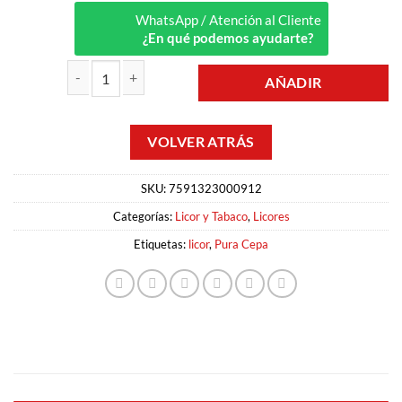
WhatsApp / Atención al Cliente
¿En qué podemos ayudarte?
AÑADIR
LICOR DE BRANDY 0.70LT PURA CEPA cantidad
SKU:
7591323000912
Categorías:
Licor y Tabaco
,
Licores
Etiquetas:
licor
,
Pura Cepa