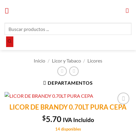
Saltar
al
contenido
Búsqueda
de
productos
Inicio
/
Licor y Tabaco
/
Licores
DEPARTAMENTOS
LICOR DE BRANDY 0.70LT PURA CEPA
Añadir a
Lista de
$
5.70
IVA Incluido
Compras
14 disponibles