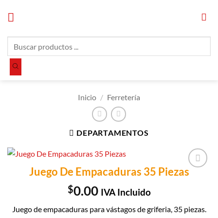
Saltar
al
contenido
Búsqueda
de
productos
Inicio
/
Ferretería
DEPARTAMENTOS
Juego De Empacaduras 35 Piezas
Añadir a
Lista de
$
0.00
IVA Incluido
Compras
Juego de empacaduras para vástagos de griferia, 35 piezas.