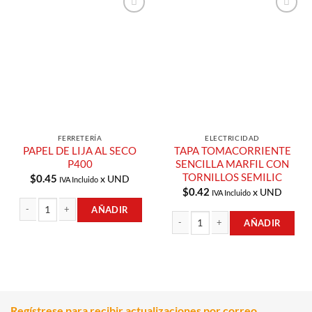
Añadir a
Añadir a
Lista de
Lista de
Compras
Compras
FERRETERÍA
ELECTRICIDAD
PAPEL DE LIJA AL SECO
TAPA TOMACORRIENTE
P400
SENCILLA MARFIL CON
TORNILLOS SEMILIC
$
0.45
x UND
IVA Incluido
$
0.42
x UND
IVA Incluido
AÑADIR
AÑADIR
PAPEL DE LIJA AL SECO P400 cantidad
TAPA TOMACORRIENTE SENCILLA MA
Regístrese para recibir actualizaciones por correo