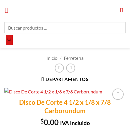
Saltar
al
contenido
Búsqueda
de
productos
Inicio
/
Ferretería
DEPARTAMENTOS
Disco De Corte 4 1/2 x 1/8 x 7/8
Añadir a
Carborundum
Lista de
Compras
$
0.00
IVA Incluido