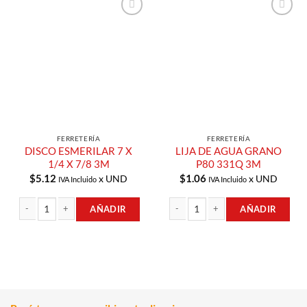
Añadir a
Añadir a
Lista de
Lista de
Compras
Compras
FERRETERÍA
FERRETERÍA
DISCO ESMERILAR 7 X
LIJA DE AGUA GRANO
1/4 X 7/8 3M
P80 331Q 3M
$
5.12
$
1.06
x UND
x UND
IVA Incluido
IVA Incluido
AÑADIR
AÑADIR
DISCO ESMERILAR 7 X 1/4 X 7/8 3M cantidad
LIJA DE AGUA GRANO P80 331Q 3M 