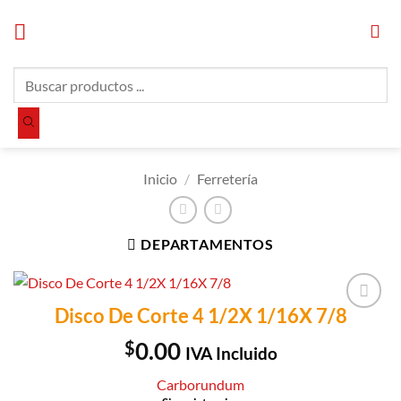
Saltar
al
contenido
Búsqueda
de
productos
Inicio
/
Ferretería
DEPARTAMENTOS
Disco De Corte 4 1/2X 1/16X 7/8
Añadir a
Lista de
$
0.00
IVA Incluido
Compras
Carborundum