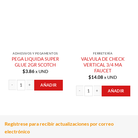
Añadir a
Añadir a
Lista de
Lista de
Compras
Compras
ADHESIVOS Y PEGAMENTOS
FERRETERÍA
PEGA LIQUIDA SUPER
VALVULA DE CHECK
GLUE 2GR SCOTCH
VERTICAL 3/4 MA
FAUCET
$
3.86
x UND
$
14.08
x UND
AÑADIR
AÑADIR
PEGA LIQUIDA SUPER GLUE 2GR SCOTCH cantidad
VALVULA DE CHECK VERTICAL 3/4 M
Regístrese para recibir actualizaciones por correo
electrónico