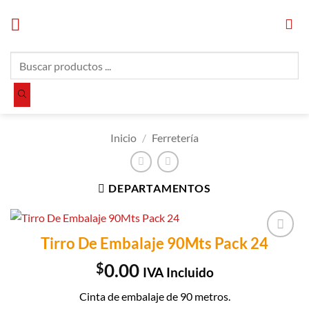
Saltar
al
contenido
Búsqueda
de
productos
Inicio
/
Ferretería
DEPARTAMENTOS
Tirro De Embalaje 90Mts Pack 24
Añadir a
Lista de
$
0.00
IVA Incluido
Compras
Cinta de embalaje de 90 metros.