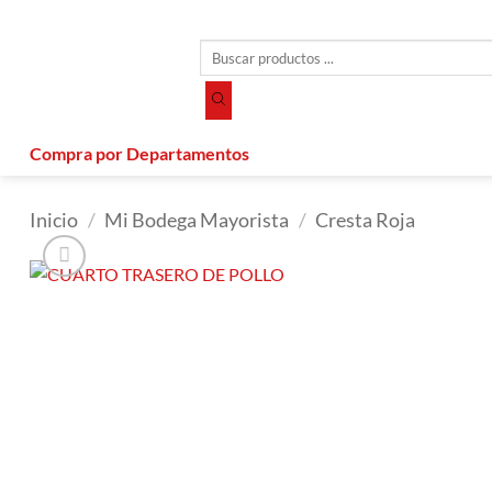
Saltar
al
Búsqueda
contenido
de
productos
Compra por Departamentos
Inicio
/
Mi Bodega Mayorista
/
Cresta Roja