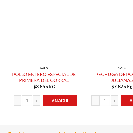
Añadir a
Lista de
Compras
AVES
AVES
POLLO ENTERO ESPECIAL DE
PECHUGA DE PO
PRIMERA DEL CORRAL
JULIANAS
$
3.85
$
7.87
x KG
x Kg
AÑADIR
A
POLLO ENTERO ESPECIAL DE PRIMERA DEL CORRAL cantidad
PECHUGA DE POLLO EN J