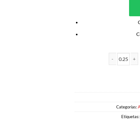
C
CUARTO TRASERO DE POLLO can
Categorías:
A
Etiquetas