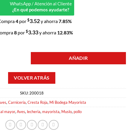
WhatsApp / Atención al Cliente
¿En qué podemos ayudarte?
$
3.52
Compra
4
por
y ahorra
7.85%
$
3.33
ompra
8
por
y ahorra
12.83%
AÑADIR
tidad
SKU:
200018
ves
,
Carnicería
,
Cresta Roja
,
Mi Bodega Mayorista
:
al mayor
,
Aves
,
lecheria
,
mayorista
,
Muslo
,
pollo