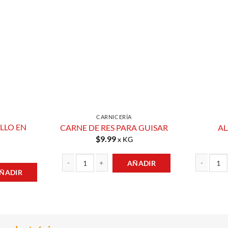
Añadir a
Añadir a
Lista de
Lista de
Compras
Compras
CARNICERÍA
LLO EN
CARNE DE RES PARA GUISAR
AL
$
9.99
x KG
AÑADIR
ÑADIR
CARNE DE RES PARA GUISAR cantidad
ALAS DE PO
ULIANAS cantidad