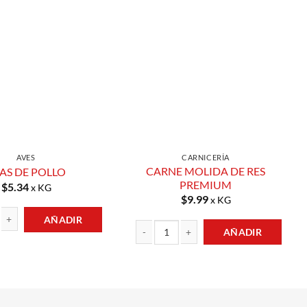
Añadir a
Añadir a
Lista de
Lista de
Compras
Compras
AVES
CARNICERÍA
CARNE MOLIDA DE RES
AS DE POLLO
PREMIUM
$
5.34
x KG
$
9.99
x KG
AÑADIR
AÑADIR
LLO cantidad
CARNE MOLIDA DE RES PREMIUM cantida