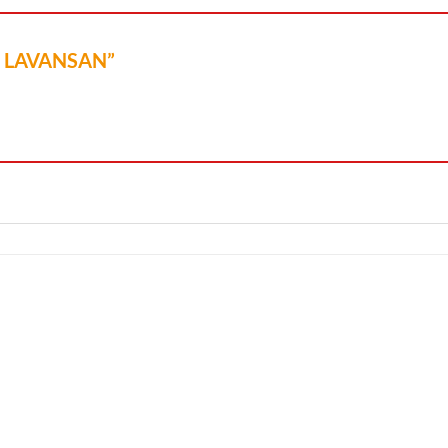
ML LAVANSAN”
Añadir a
Añadir a
Lista de
Lista de
Compras
Compras