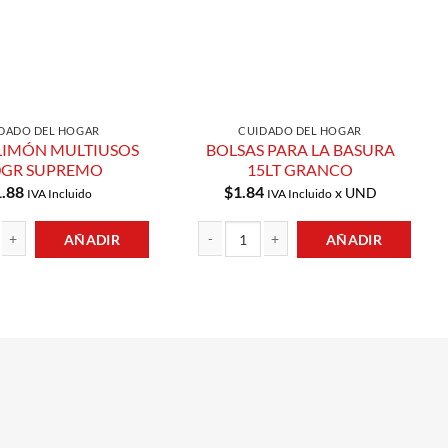
DADO DEL HOGAR
CUIDADO DEL HOGAR
LIMÓN MULTIUSOS
BOLSAS PARA LA BASURA
0GR SUPREMO
15LT GRANCO
1.88
$
1.84
x UND
IVA Incluido
IVA Incluido
AÑADIR
AÑADIR
d
ÓN MULTIUSOS 200GR SUPREMO cantidad
BOLSAS PARA LA BASURA 15LT GRANCO ca