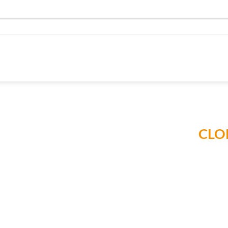
CLO
Añadir a
Lista de
Compras