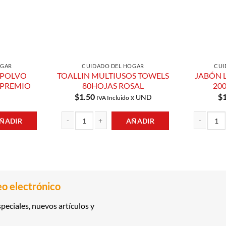
OGAR
CUIDADO DEL HOGAR
CUI
 POLVO
TOALLIN MULTIUSOS TOWELS
JABÓN 
 PREMIO
80HOJAS ROSAL
20
$
1.50
$
x UND
IVA Incluido
ÑADIR
AÑADIR
MULTIUSO 400GR PREMIO cantidad
TOALLIN MULTIUSOS TOWELS 80HOJAS ROSAL cantida
JABÓN LIM
eo electrónico
peciales, nuevos artículos y