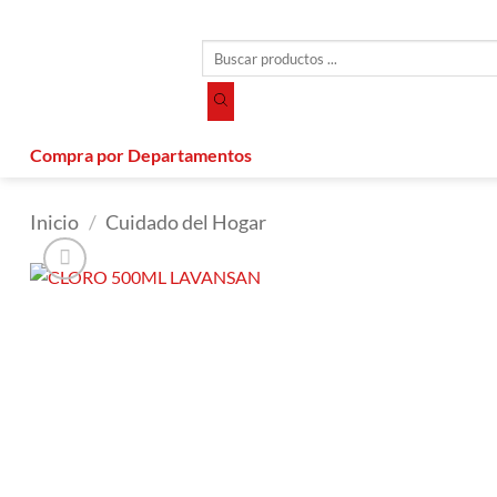
Saltar
al
Búsqueda
contenido
de
productos
Compra por Departamentos
Inicio
/
Cuidado del Hogar