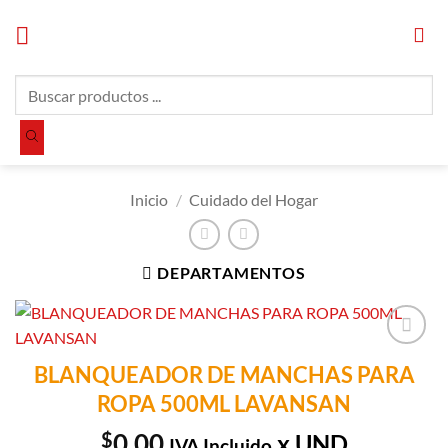
Saltar
al
contenido
Búsqueda
de
productos
Inicio
/
Cuidado del Hogar
DEPARTAMENTOS
Añadir a
BLANQUEADOR DE MANCHAS PARA
Lista de
ROPA 500ML LAVANSAN
Compras
$
0.00
x UND
IVA Incluido