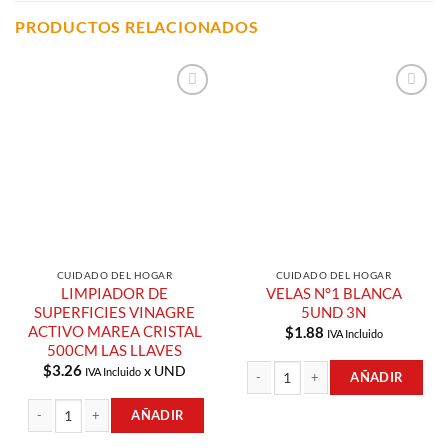
PRODUCTOS RELACIONADOS
Añadir a
Añadir a
Lista de
Lista de
Compras
Compras
CUIDADO DEL HOGAR
CUIDADO DEL HOGAR
LIMPIADOR DE
VELAS N°1 BLANCA
SUPERFICIES VINAGRE
5UND 3N
ACTIVO MAREA CRISTAL
$
1.88
IVA Incluido
500CM LAS LLAVES
$
3.26
x UND
IVA Incluido
AÑADIR
VELAS N°1 BLANCA 5UND 3N cantid
AÑADIR
LIMPIADOR DE SUPERFICIES VINAGRE ACTIVO MAREA CRISTAL 500CM LAS 