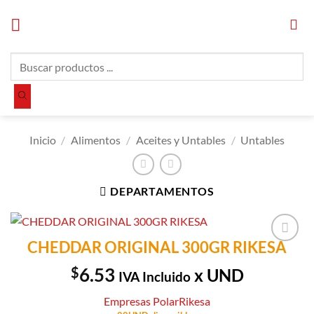
Saltar
al
contenido
Búsqueda
de
productos
Inicio
/
Alimentos
/
Aceites y Untables
/
Untables
DEPARTAMENTOS
CHEDDAR ORIGINAL 300GR RIKESA
Añadir a
Lista de
$
6.53
x UND
IVA Incluido
Compras
Empresas Polar
Rikesa