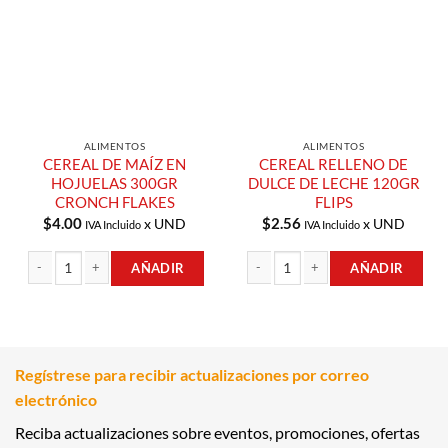
Compras
Compras
ALIMENTOS
ALIMENTOS
CEREAL DE MAÍZ EN
CEREAL RELLENO DE
HOJUELAS 300GR
DULCE DE LECHE 120GR
CRONCH FLAKES
FLIPS
$
4.00
$
2.56
x UND
x UND
IVA Incluido
IVA Incluido
AÑADIR
AÑADIR
CEREAL DE MAÍZ EN HOJUELAS 300GR CRONCH FLAKES cantidad
CEREAL RELLENO DE DULCE DE LECHE
Regístrese para recibir actualizaciones por correo
electrónico
Reciba actualizaciones sobre eventos, promociones, ofertas