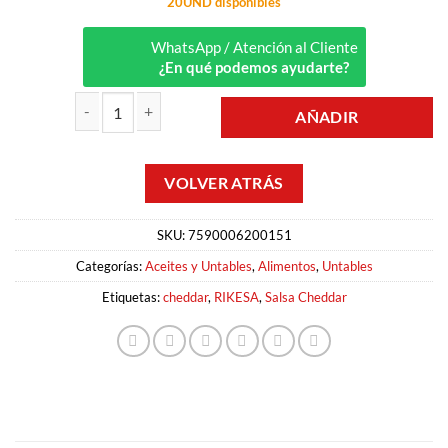
20UND disponibles
WhatsApp / Atención al Cliente
¿En qué podemos ayudarte?
AÑADIR
CHEDDAR ORIGINAL 300GR RIKESA cantidad
SKU:
7590006200151
Categorías:
Aceites y Untables
,
Alimentos
,
Untables
Etiquetas:
cheddar
,
RIKESA
,
Salsa Cheddar