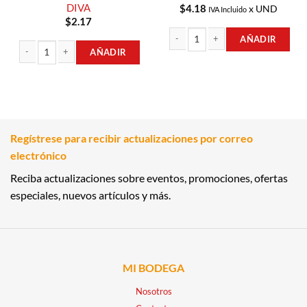
DIVA
$
4.18
x UND
IVA Incluido
$
2.17
AÑADIR
AÑADIR
CREMA DE MANOS 100GR VALMY ca
TOALLA FEMENINA DELGADA DÍA 10UND DIVA cantidad
Regístrese para recibir actualizaciones por correo
electrónico
Reciba actualizaciones sobre eventos, promociones, ofertas
especiales, nuevos artículos y más.
MI BODEGA
Nosotros