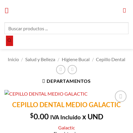
Saltar
al
contenido
Búsqueda
de
productos
Inicio
/
Salud y Belleza
/
Higiene Bucal
/
Cepillo Dental
DEPARTAMENTOS
CEPILLO DENTAL MEDIO GALACTIC
Añadir a
Lista de
$
0.00
x UND
IVA Incluido
Compras
Galactic