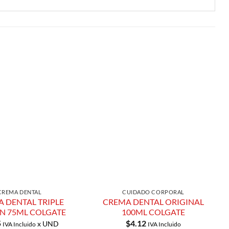
Añadir a
Añadir a
Lista de
Lista de
Compras
Compras
CREMA DENTAL
CUIDADO CORPORAL
 DENTAL TRIPLE
CREMA DENTAL ORIGINAL
N 75ML COLGATE
100ML COLGATE
5
$
4.12
x UND
IVA Incluido
IVA Incluido