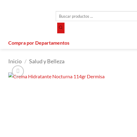
Saltar
al
Búsqueda
contenido
de
productos
Compra por Departamentos
Inicio
/
Salud y Belleza