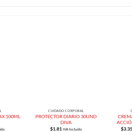
Añadir a
Añadir a
Lista de
Lista de
Compras
Compras
L
CUIDADO CORPORAL
AX 100ML
PROTECTOR DIARIO 30UND
CREMA
DIVA
ACCIÓ
$
1.81
$
3.3
ido
IVA Incluido