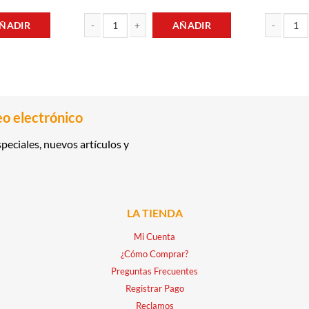
ÑADIR
AÑADIR
0ML COLGATE cantidad
PROTECTOR DIARIO 30UND DIVA cantidad
CREMA DENT
eo electrónico
peciales, nuevos artículos y
LA TIENDA
Mi Cuenta
¿Cómo Comprar?
Preguntas Frecuentes
Registrar Pago
Reclamos