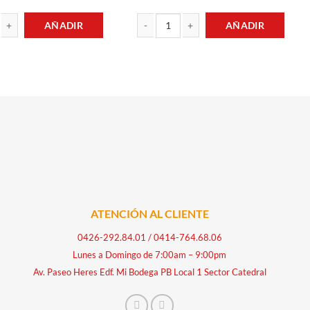
AÑADIR
AÑADIR
AL TRIPLE ACCIÓN 75ML COLGATE cantidad
CREMA DENTAL ORIGINAL 100ML COLGATE
ATENCIÓN AL CLIENTE
0426-292.84.01
/
0414-764.68.06
Lunes a Domingo de 7:00am – 9:00pm
Av. Paseo Heres Edf. Mi Bodega PB Local 1 Sector Catedral