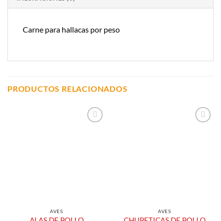
Carne para hallacas por peso
PRODUCTOS RELACIONADOS
Añadir a
Añadir a
Lista de
Lista de
Compras
Compras
AVES
AVES
CHUPETICAS DE POLLO
ALAS DE POLLO