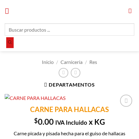
Saltar
al
contenido
Búsqueda
de
productos
Inicio
/
Carnicería
/
Res
DEPARTAMENTOS
CARNE PARA HALLACAS
Añadir a
Lista de
$
0.00
x KG
IVA Incluido
Compras
Carne picada y pisada hecha para el guiso de hallacas