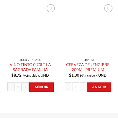
Añadir a
Añadir a
Lista de
Lista de
Compras
Compras
LICOR Y TABACO
CERVEZA
VINO TINTO 0.70LT LA
CERVEZA DE JENGIBRE
SAGRADA FAMILIA
200ML PREMIUM
$
8.72
$
1.30
x UND
x UND
IVA Incluido
IVA Incluido
AÑADIR
AÑADIR
VINO TINTO 0.70LT LA SAGRADA FAMILIA cantidad
CERVEZA DE JENGIBRE 200ML PREM