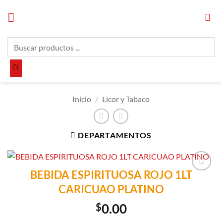
Saltar
al
contenido
Búsqueda
de
productos
Inicio
/
Licor y Tabaco
DEPARTAMENTOS
BEBIDA ESPIRITUOSA ROJO 1LT
Añadir a
CARICUAO PLATINO
Lista de
Compras
$
0.00