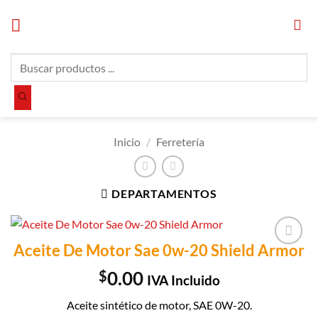
Saltar
al
contenido
Búsqueda
de
productos
Inicio
/
Ferretería
DEPARTAMENTOS
Aceite De Motor Sae 0w-20 Shield Armor
Añadir a
Lista de
$
0.00
IVA Incluido
Compras
Aceite sintético de motor, SAE 0W-20.