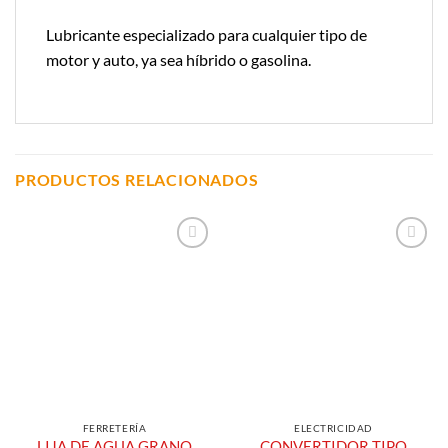
Lubricante especializado para cualquier tipo de
motor y auto, ya sea híbrido o gasolina.
PRODUCTOS RELACIONADOS
Añadir a
Añadir a
Lista de
Lista de
Compras
Compras
FERRETERÍA
ELECTRICIDAD
LIJA DE AGUA GRANO
CONVERTIDOR TIPO