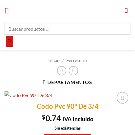
Saltar
al
contenido
Búsqueda
de
productos
Inicio
/
Ferretería
DEPARTAMENTOS
Codo Pvc 90° De 3/4
Añadir a
Lista de
$
0.74
IVA Incluido
Compras
Sin existencias