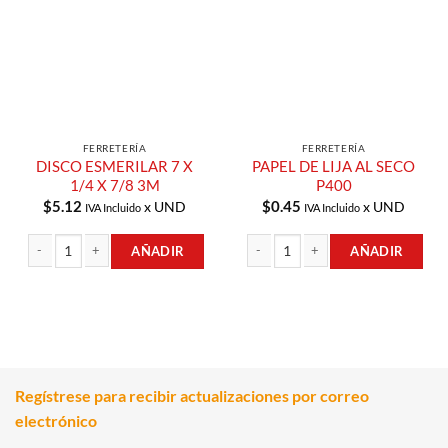
Compras
Compras
FERRETERÍA
FERRETERÍA
DISCO ESMERILAR 7 X
PAPEL DE LIJA AL SECO
1/4 X 7/8 3M
P400
$
5.12
$
0.45
x UND
x UND
IVA Incluido
IVA Incluido
AÑADIR
AÑADIR
DISCO ESMERILAR 7 X 1/4 X 7/8 3M cantidad
PAPEL DE LIJA AL SECO P400 cantida
Regístrese para recibir actualizaciones por correo
electrónico