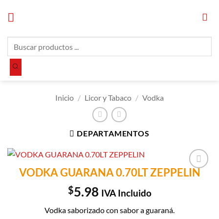
Saltar
al
contenido
Búsqueda
de
productos
Inicio
/
Licor y Tabaco
/
Vodka
DEPARTAMENTOS
VODKA GUARANA 0.70LT ZEPPELIN
Añadir a
Lista de
$
5.98
IVA Incluido
Compras
Vodka saborizado con sabor a guaraná.