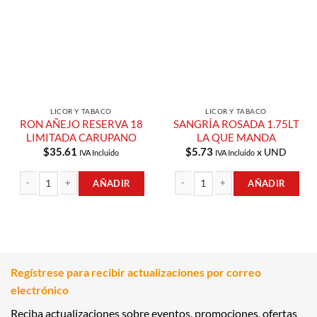
Lista de
Lista de
Compras
Compras
LICOR Y TABACO
LICOR Y TABACO
RON AÑEJO RESERVA 18
SANGRÍA ROSADA 1.75LT
LIMITADA CARUPANO
LA QUE MANDA
$
35.61
$
5.73
x UND
IVA Incluido
IVA Incluido
AÑADIR
AÑADIR
RON AÑEJO RESERVA 18 LIMITADA CARUPANO cantidad
SANGRÍA ROSADA 1.75LT LA QUE M
Regístrese para recibir actualizaciones por correo
electrónico
Reciba actualizaciones sobre eventos, promociones, ofertas