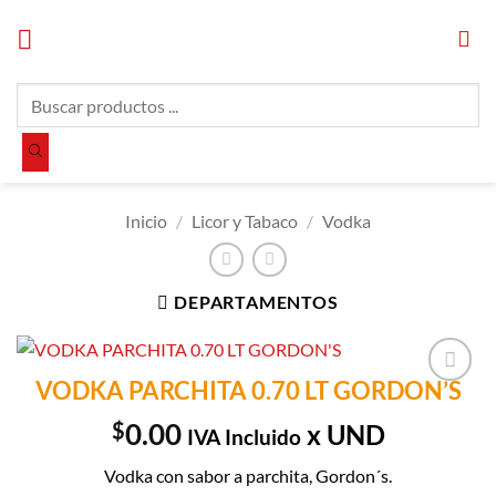
Saltar
al
contenido
Búsqueda
de
productos
Inicio
/
Licor y Tabaco
/
Vodka
DEPARTAMENTOS
VODKA PARCHITA 0.70 LT GORDON’S
Añadir a
Lista de
$
0.00
x UND
IVA Incluido
Compras
Vodka con sabor a parchita, Gordon´s.