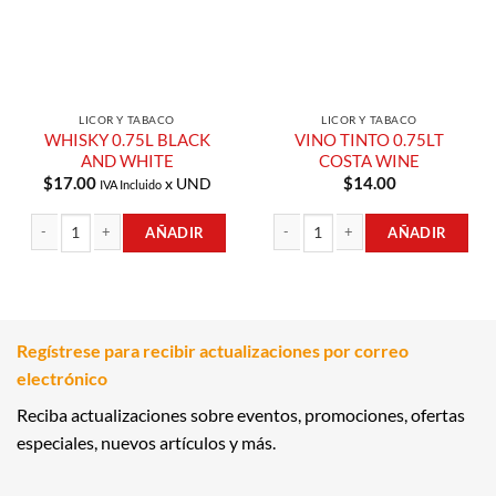
LICOR Y TABACO
LICOR Y TABACO
WHISKY 0.75L BLACK
VINO TINTO 0.75LT
AND WHITE
COSTA WINE
$
17.00
$
14.00
x UND
IVA Incluido
AÑADIR
AÑADIR
WHISKY 0.75L BLACK AND WHITE cantidad
VINO TINTO 0.75LT COSTA WINE can
Regístrese para recibir actualizaciones por correo
electrónico
Reciba actualizaciones sobre eventos, promociones, ofertas
especiales, nuevos artículos y más.