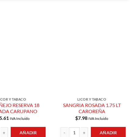
Añadir a
Añadir a
Lista de
Lista de
Compras
Compras
ICOR Y TABACO
LICOR Y TABACO
ÑEJO RESERVA 18
SANGRIA ROSADA 1.75 LT
TADA CARUPANO
CAROREÑA
5.61
$
7.98
IVA Incluido
IVA Incluido
AÑADIR
AÑADIR