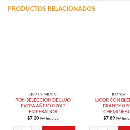
PRODUCTOS RELACIONADOS
Añadir a
Lista de
Compras
LICOR Y TABACO
BRANDY
RON SELECCION DE LUJO
LICOR CON BLE
EXTRA AÑEJO 0.70LT
BRANDY 0.7
EMPERADOR
CHEMINEA
$
7.20
$
7.89
IVA Incluido
IVA Inclu