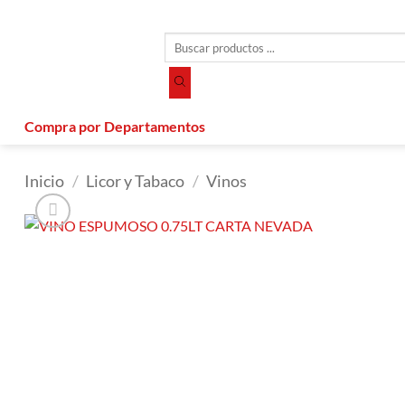
Saltar
al
Búsqueda
contenido
de
productos
Compra por Departamentos
Inicio
/
Licor y Tabaco
/
Vinos