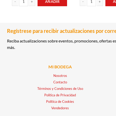
AÑADIR
A
RON SELECCION DE LUJO EXTRA AÑEJO 0.70LT EMPERADOR canti
LICOR CON BLEND DE B
Regístrese para recibir actualizaciones por corr
Reciba actualizaciones sobre eventos, promociones, ofertas es
más.
MI BODEGA
Nosotros
Contacto
Términos y Condiciones de Uso
Política de Privacidad
Política de Cookies
Vendedores