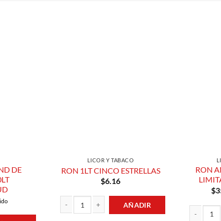
Añadir a
Añadir a
Lista de
Lista de
Compras
Compras
LICOR Y TABACO
L
ND DE
RON A
RON 1LT CINCO ESTRELLAS
0LT
LIMI
$
6.16
UD
$
3
ido
AÑADIR
RON 1LT CINCO ESTRELLAS cantidad