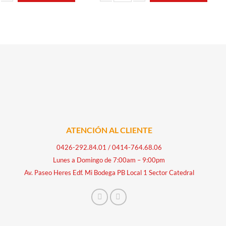
RESERVA 18 LIMITADA CARUPANO cantidad
SANGRIA ROSADA 1.75 LT CAROREÑA cant
ATENCIÓN AL CLIENTE
0426-292.84.01
/
0414-764.68.06
Lunes a Domingo de 7:00am – 9:00pm
Av. Paseo Heres Edf. Mi Bodega PB Local 1 Sector Catedral