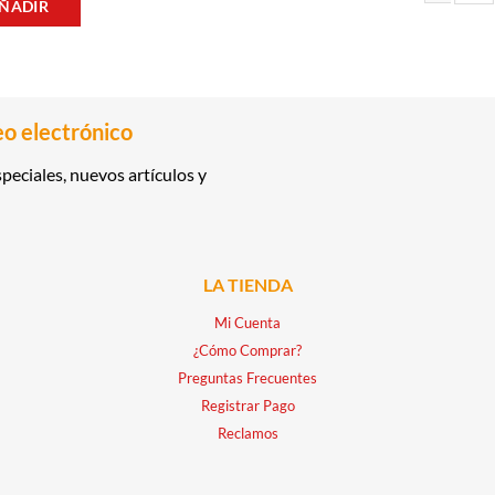
ÑADIR
RON AÑEJO 
dad
RANDY 0.70LT CHEMINEAUD cantidad
eo electrónico
peciales, nuevos artículos y
LA TIENDA
Mi Cuenta
¿Cómo Comprar?
Preguntas Frecuentes
Registrar Pago
Reclamos