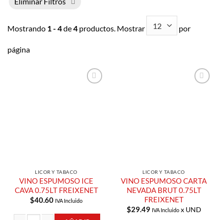
Eliminar Filtros
Mostrando
1 - 4
de
4
productos. Mostrar
por
página
Añadir a
Añadir a
Lista de
Lista de
Compras
Compras
LICOR Y TABACO
LICOR Y TABACO
VINO ESPUMOSO ICE
VINO ESPUMOSO CARTA
CAVA 0.75LT FREIXENET
NEVADA BRUT 0.75LT
FREIXENET
$
40.60
IVA Incluido
$
29.49
x UND
IVA Incluido