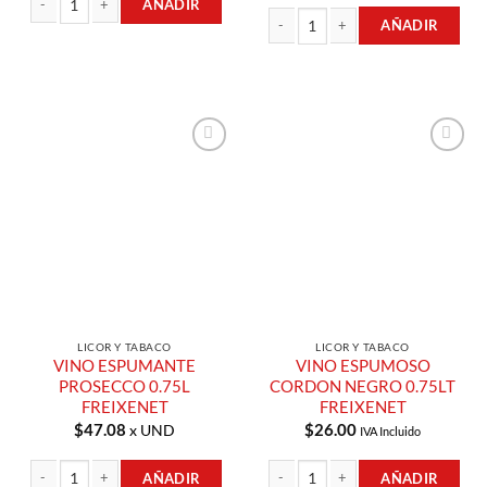
AÑADIR
AÑADIR
VINO ESPUMOSO ICE CAVA 0.75LT FREIXENET cantidad
VINO ESPUMOSO CARTA NEVADA BRU
Añadir a
Añadir a
Lista de
Lista de
Compras
Compras
LICOR Y TABACO
LICOR Y TABACO
VINO ESPUMANTE
VINO ESPUMOSO
PROSECCO 0.75L
CORDON NEGRO 0.75LT
FREIXENET
FREIXENET
$
47.08
$
26.00
x UND
IVA Incluido
AÑADIR
AÑADIR