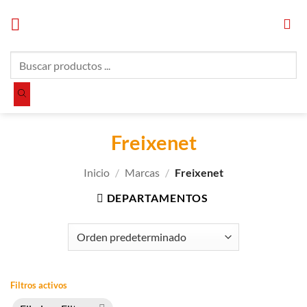
Saltar
al
contenido
Búsqueda
de
productos
Freixenet
Inicio
/
Marcas
/
Freixenet
DEPARTAMENTOS
Filtros activos