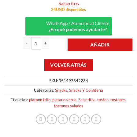
Salseritos
24UND disponibles
WhatsApp / Atención al Cliente
¿En qué podemos ayudarte?
AÑADIR
TOSTONES SALADITOS 28GR SALSERITOS cantidad
SKU:
051497342234
Categorías:
Snacks
,
Snacks Y Confitería
Etiquetas:
platano frito
,
platano verde
,
Salseritos
,
toston
,
tostones
,
tostones salados