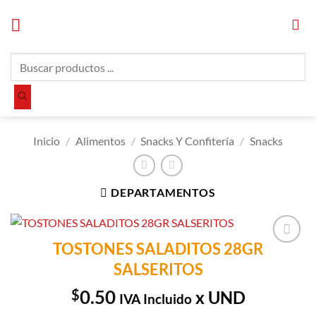
Saltar
al
contenido
Búsqueda
de
productos
Inicio
/
Alimentos
/
Snacks Y Confitería
/
Snacks
DEPARTAMENTOS
TOSTONES SALADITOS 28GR
Añadir a
SALSERITOS
Lista de
Compras
$
0.50
x UND
IVA Incluido