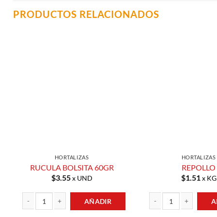
PRODUCTOS RELACIONADOS
Añadir a
Lista de
Compras
HORTALIZAS
HORTALIZAS
RUCULA BOLSITA 60GR
REPOLLO
$
3.55
$
1.51
x UND
x KG
AÑADIR
A
RUCULA BOLSITA 60GR cantidad
REPOLLO cantidad