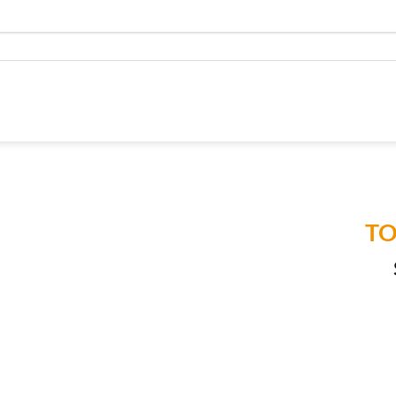
TO
Añadir a
Lista de
Compras