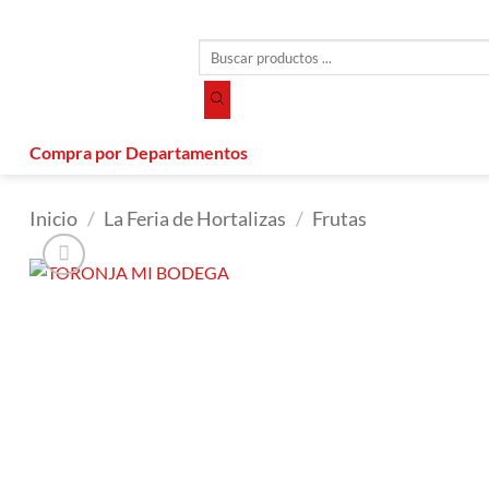
Saltar
al
Búsqueda
contenido
de
productos
Compra por Departamentos
Inicio
/
La Feria de Hortalizas
/
Frutas