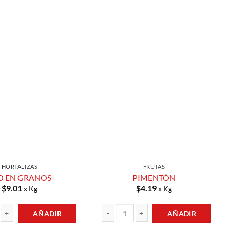
Añadir a
Añadir a
Lista de
Lista de
Compras
Compras
HORTALIZAS
FRUTAS
O EN GRANOS
PIMENTÓN
$
9.01
$
4.19
x Kg
x Kg
AÑADIR
AÑADIR
NOS cantidad
PIMENTÓN cantidad