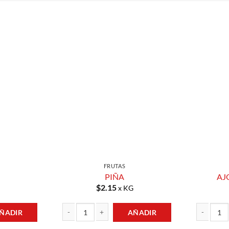
Añadir a
Añadir a
Lista de
Lista de
Compras
Compras
FRUTAS
PIÑA
AJ
$
2.15
x KG
ÑADIR
AÑADIR
PIÑA cantidad
AJO EN GRA