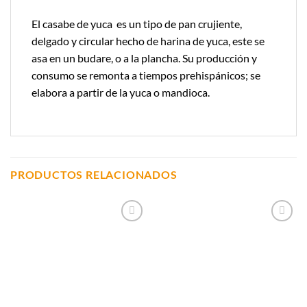
El casabe de yuca es un tipo de pan crujiente,
delgado y circular hecho de harina de yuca, este se
asa en un budare, o a la plancha. Su producción y
consumo se remonta a tiempos prehispánicos; se
elabora a partir de la yuca o mandioca.
PRODUCTOS RELACIONADOS
Añadir a
Añadir a
Lista de
Lista de
Compras
Compras