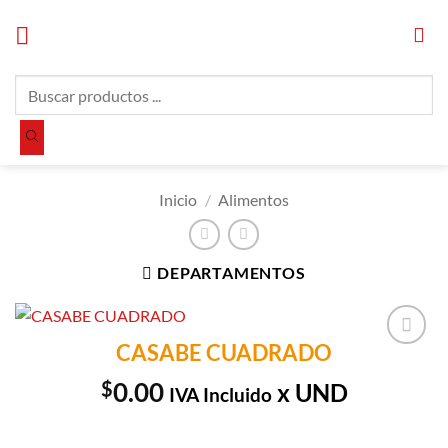
Saltar
al
contenido
Búsqueda
de
productos
Inicio
/
Alimentos
DEPARTAMENTOS
CASABE CUADRADO
Añadir a
Lista de
$
0.00
x UND
IVA Incluido
Compras