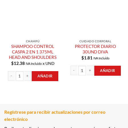
Compras
Compras
CHAMPÚ
CUIDADO CORPORAL
SHAMPOO CONTROL
PROTECTOR DIARIO
CASPA 2 EN 1 375ML
30UND DIVA
HEAD AND SHOULDERS
$
1.81
IVA Incluido
$
12.38
x UND
IVA Incluido
AÑADIR
AÑADIR
PROTECTOR DIARIO 30UND DIVA ca
SHAMPOO CONTROL CASPA 2 EN 1 375ML HEAD AND SHOULDERS cantida
Regístrese para recibir actualizaciones por correo
electrónico