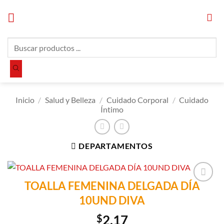
Saltar
al
contenido
Búsqueda
de
productos
Inicio
/
Salud y Belleza
/
Cuidado Corporal
/
Cuidado
Íntimo
DEPARTAMENTOS
TOALLA FEMENINA DELGADA DÍA
Añadir a
10UND DIVA
Lista de
Compras
$
2.17