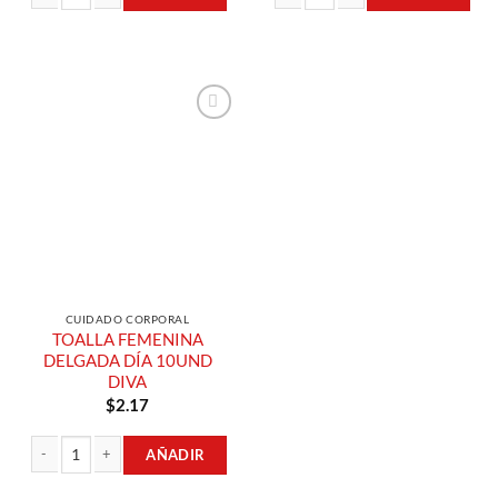
PROTECTOR DIARIO 80UND DIVA cantidad
PROTECTOR DIARIO 50UND DIVA ca
Añadir a
Lista de
Compras
CUIDADO CORPORAL
TOALLA FEMENINA
DELGADA DÍA 10UND
DIVA
$
2.17
AÑADIR
TOALLA FEMENINA DELGADA DÍA 10UND DIVA cantidad