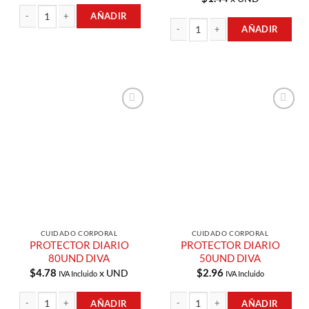
AÑADIR
AÑADIR
TOALLA FEMENINA DELGADAS NOCHE 10UND DIVA cantidad
TOALLA FEMENINA FLUJO NORMAL 
Añadir a
Añadir a
Lista de
Lista de
Compras
Compras
CUIDADO CORPORAL
CUIDADO CORPORAL
PROTECTOR DIARIO
PROTECTOR DIARIO
80UND DIVA
50UND DIVA
$
4.78
$
2.96
x UND
IVA Incluido
IVA Incluido
AÑADIR
AÑADIR