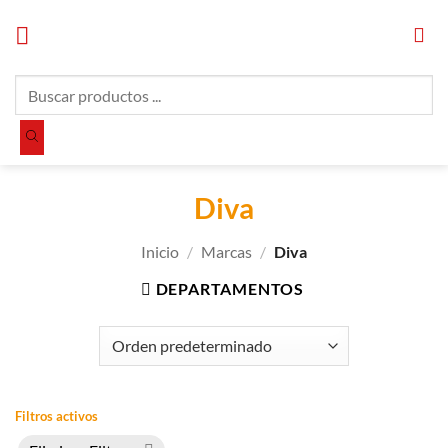
Saltar
al
contenido
Búsqueda
de
productos
Diva
Inicio
/
Marcas
/
Diva
DEPARTAMENTOS
Filtros activos