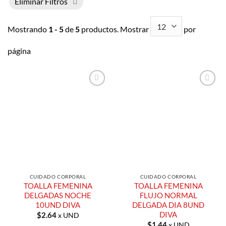
Eliminar Filtros
Mostrando
1 - 5
de
5
productos. Mostrar
por
página
Añadir a
Añadir a
Lista de
Lista de
Compras
Compras
CUIDADO CORPORAL
CUIDADO CORPORAL
TOALLA FEMENINA
TOALLA FEMENINA
DELGADAS NOCHE
FLUJO NORMAL
10UND DIVA
DELGADA DIA 8UND
DIVA
$
2.64
x UND
$
1.44
x UND