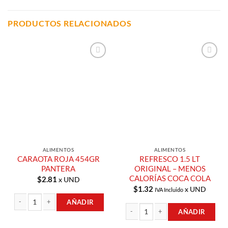
PRODUCTOS RELACIONADOS
Añadir a
Añadir a
Lista de
Lista de
Compras
Compras
ALIMENTOS
ALIMENTOS
CARAOTA ROJA 454GR
REFRESCO 1.5 LT
PANTERA
ORIGINAL – MENOS
CALORÍAS COCA COLA
$
2.81
x UND
$
1.32
x UND
IVA Incluido
AÑADIR
AÑADIR
CARAOTA ROJA 454GR PANTERA cantidad
REFRESCO 1.5 LT ORIGINAL - MENO