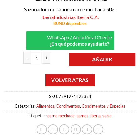
Sazonador con sabor a carne mechada 50gr
Iberia
Industrias Iberia C.A.
8UND disponibles
WhatsApp / Atención al Cliente
¿En qué podemos ayudarte?
AÑADIR
CONDIMENTO PARA CARNE MECHADA 50GR IBERIA cantidad
SKU:
7591221625354
Categorías:
Alimentos
,
Condimentos
,
Condimentos y Especias
Etiquetas:
carne mechada
,
carnes
,
Iberia
,
salsa