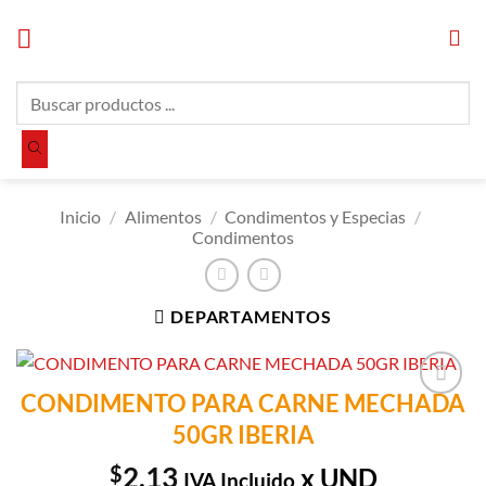
Saltar
al
contenido
Búsqueda
de
productos
Inicio
/
Alimentos
/
Condimentos y Especias
/
Condimentos
DEPARTAMENTOS
CONDIMENTO PARA CARNE MECHADA
Añadir a
50GR IBERIA
Lista de
Compras
$
2.13
x UND
IVA Incluido