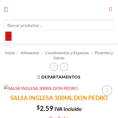
Saltar
al
contenido
Búsqueda
de
productos
Inicio
/
Alimentos
/
Condimentos y Especias
/
Picantes y
Salsas
DEPARTAMENTOS
SALSA INGLESA 300ML DON PEDRO
Añadir a
Lista de
$
2.59
IVA Incluido
Compras