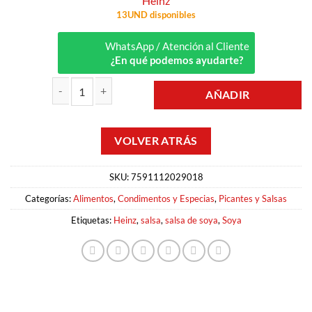
Heinz
13UND disponibles
WhatsApp / Atención al Cliente
¿En qué podemos ayudarte?
AÑADIR
SALSA DE SOYA 150ML HEINZ cantidad
SKU:
7591112029018
Categorías:
Alimentos
,
Condimentos y Especias
,
Picantes y Salsas
Etiquetas:
Heinz
,
salsa
,
salsa de soya
,
Soya