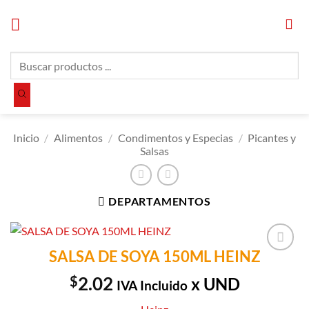
Saltar
al
contenido
Búsqueda
de
productos
Inicio
/
Alimentos
/
Condimentos y Especias
/
Picantes y
Salsas
DEPARTAMENTOS
SALSA DE SOYA 150ML HEINZ
Añadir a
Lista de
$
2.02
x UND
IVA Incluido
Compras