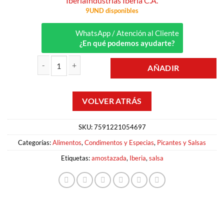
Iberia
Industrias Iberia C.A.
9UND disponibles
WhatsApp / Atención al Cliente
¿En qué podemos ayudarte?
AÑADIR
AMOSTAZADA 300CM3 IBERIA cantidad
SKU:
7591221054697
Categorías:
Alimentos
,
Condimentos y Especias
,
Picantes y Salsas
Etiquetas:
amostazada
,
Iberia
,
salsa