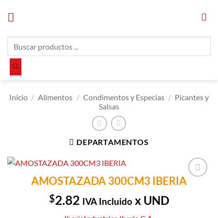
Saltar
al
contenido
Búsqueda
de
productos
Inicio
/
Alimentos
/
Condimentos y Especias
/
Picantes y
Salsas
DEPARTAMENTOS
AMOSTAZADA 300CM3 IBERIA
Añadir a
Lista de
$
2.82
x UND
IVA Incluido
Compras