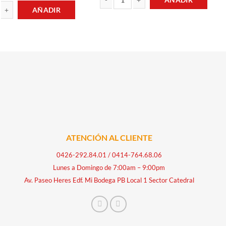
AÑADIR
AZÚCAR REFINADA 1KG MONTALBAN cant
MAÍZ EN HOJUELAS 300GR CRONCH FLAKES cantidad
ATENCIÓN AL CLIENTE
0426-292.84.01
/
0414-764.68.06
Lunes a Domingo de 7:00am – 9:00pm
Av. Paseo Heres Edf. Mi Bodega PB Local 1 Sector Catedral