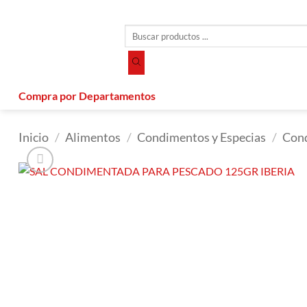
Saltar
al
Búsqueda
contenido
de
productos
Compra por Departamentos
Inicio
/
Alimentos
/
Condimentos y Especias
/
Con