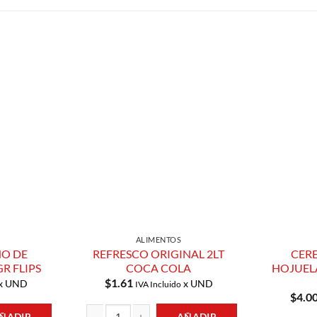
Añadir a
Añadir a
Lista de
Lista de
Compras
Compras
ALIMENTOS
NO DE
REFRESCO ORIGINAL 2LT
CERE
R FLIPS
COCA COLA
HOJUEL
$
1.61
x UND
x UND
IVA Incluido
$
4.0
ÑADIR
AÑADIR