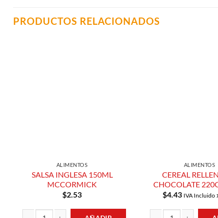
PRODUCTOS RELACIONADOS
Añadir a
Lista de
Compras
ALIMENTOS
ALIMENTOS
SALSA INGLESA 150ML
CEREAL RELLE
MCCORMICK
CHOCOLATE 220G
$
2.53
$
4.43
IVA Incluido
AÑADIR
A