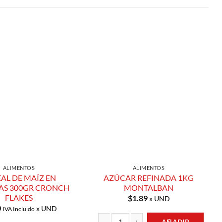
Añadir a
Añadir a
Lista de
Lista de
Compras
Compras
ALIMENTOS
ALIMENTOS
AL DE MAÍZ EN
AZÚCAR REFINADA 1KG
AS 300GR CRONCH
MONTALBAN
FLAKES
$
1.89
x UND
0
x UND
IVA Incluido
AÑADIR