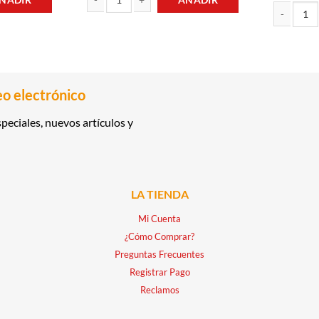
COLATE 220GR FLIPS cantidad
REFRESCO ORIGINAL 2LT COCA COLA cantidad
CEREAL DE 
eo electrónico
peciales, nuevos artículos y
LA TIENDA
Mi Cuenta
¿Cómo Comprar?
Preguntas Frecuentes
Registrar Pago
Reclamos