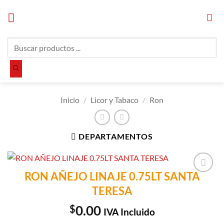
Saltar
al
contenido
Búsqueda
de
productos
Inicio
/
Licor y Tabaco
/
Ron
DEPARTAMENTOS
RON AÑEJO LINAJE 0.75LT SANTA
Añadir a
TERESA
Lista de
Compras
$
0.00
IVA Incluido