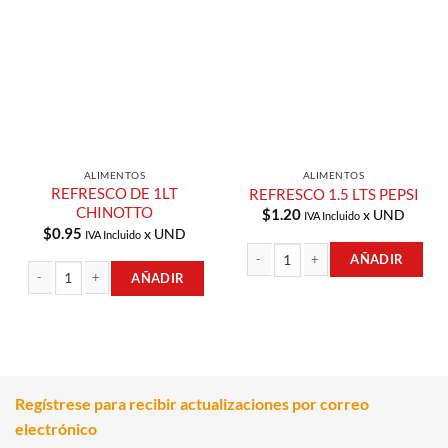
Añadir a
Añadir a
Lista de
Lista de
Compras
Compras
ALIMENTOS
ALIMENTOS
REFRESCO DE 1LT
REFRESCO 1.5 LTS PEPSI
CHINOTTO
$
1.20
x UND
IVA Incluido
$
0.95
x UND
IVA Incluido
AÑADIR
AÑADIR
REFRESCO 1.5 LTS PEPSI cantidad
REFRESCO DE 1LT CHINOTTO cantidad
Regístrese para recibir actualizaciones por correo
electrónico