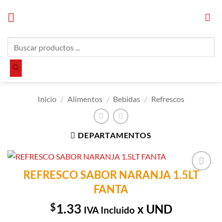
Saltar
al
contenido
Búsqueda
de
productos
Inicio
/
Alimentos
/
Bebidas
/
Refrescos
DEPARTAMENTOS
REFRESCO SABOR NARANJA 1.5LT
Añadir a
FANTA
Lista de
Compras
$
1.33
x UND
IVA Incluido