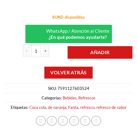
8UND disponibles
WhatsApp / Atención al Cliente
¿En qué podemos ayudarte?
AÑADIR
REFRESCO SABOR NARANJA 1.5LT FANTA cantidad
SKU:
7591127603524
Categorías:
Bebidas
,
Refrescos
Etiquetas:
Coca cola
,
de naranja
,
Fanta
,
refresco
,
refresco de sabor