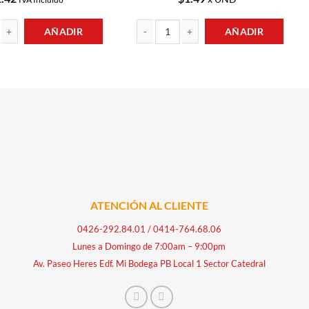
AÑADIR
AÑADIR
N SALSA DE TOMATE 10GR MARGARITA cantidad
HARINA DE MAÍZ BLANCO PRECOCIDA 1KG
ATENCIÓN AL CLIENTE
0426-292.84.01
/
0414-764.68.06
Lunes a Domingo de 7:00am – 9:00pm
Av. Paseo Heres Edf. Mi Bodega PB Local 1 Sector Catedral