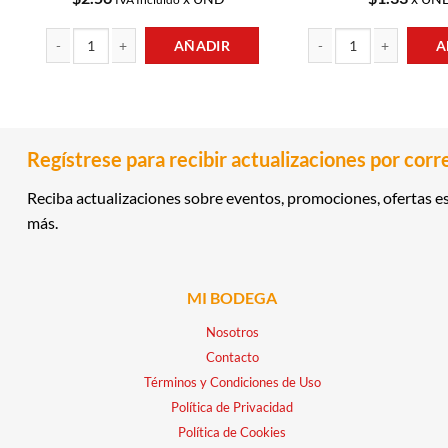
AÑADIR
A
CEREAL RELLENO DE DULCE DE LECHE 120GR FLIPS cantidad
HARINA DE MAIZ BLANC
Regístrese para recibir actualizaciones por corr
Reciba actualizaciones sobre eventos, promociones, ofertas es
más.
MI BODEGA
Nosotros
Contacto
Términos y Condiciones de Uso
Política de Privacidad
Política de Cookies