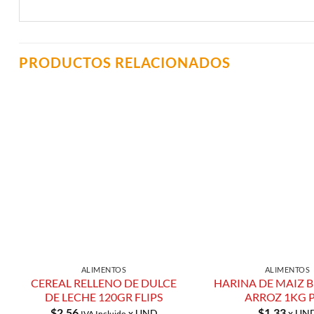
PRODUCTOS RELACIONADOS
Añadir a
Lista de
Compras
ALIMENTOS
ALIMENTOS
CEREAL RELLENO DE DULCE
HARINA DE MAIZ 
DE LECHE 120GR FLIPS
ARROZ 1KG 
$
2.56
$
1.33
x UND
x UN
IVA Incluido