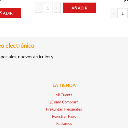
AÑADIR
ÑADIR
REFRESCO 1LT FRESCOLITA cantidad
O Y ARROZ 1KG PAN cantidad
SARDINAS E
eo electrónico
peciales, nuevos artículos y
LA TIENDA
Mi Cuenta
¿Cómo Comprar?
Preguntas Frecuentes
Registrar Pago
Reclamos