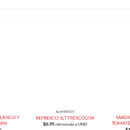
Añadir a
Añadir a
Lista de
Lista de
Compras
Compras
ALIMENTOS
BLANCO Y
SARDI
REFRESCO 1LT FRESCOLITA
PAN
TOMATE
$
0.95
x UND
IVA Incluido
$
D