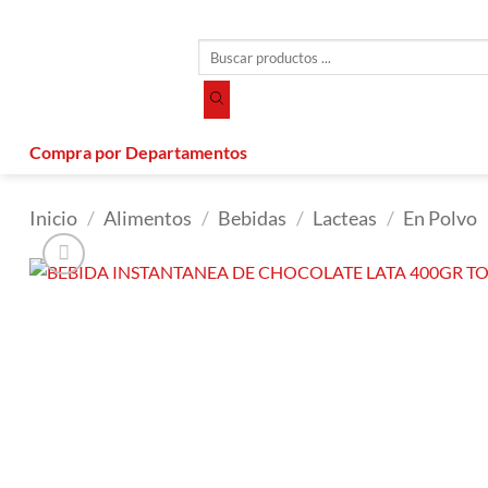
Saltar
al
Búsqueda
contenido
de
productos
Compra por Departamentos
Inicio
/
Alimentos
/
Bebidas
/
Lacteas
/
En Polvo