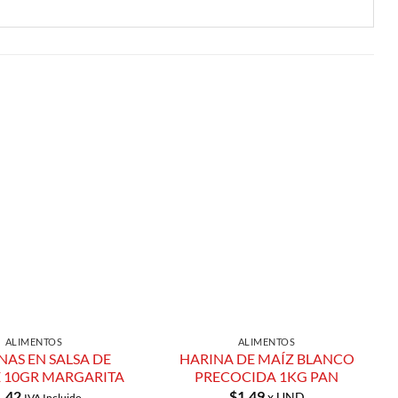
Añadir a
Añadir a
Lista de
Lista de
Compras
Compras
ALIMENTOS
ALIMENTOS
NAS EN SALSA DE
HARINA DE MAÍZ BLANCO
 10GR MARGARITA
PRECOCIDA 1KG PAN
1.42
$
1.49
x UND
IVA Incluido