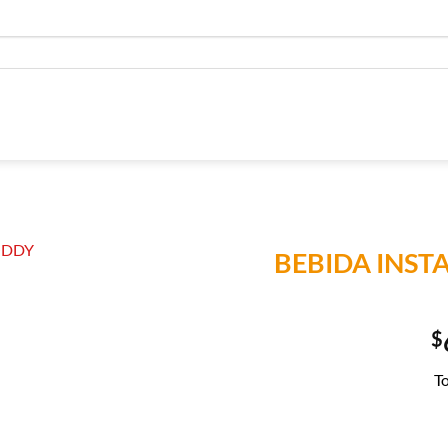
BEBIDA INST
Añadir a
Lista de
$
Compras
To