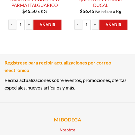
PARMA ITALGUARICO
DUCAL
$
45.50
$
56.45
x KG
x Kg
IVA Incluido
AÑADIR
AÑADIR
JAMON SERRANO TIPO PARMA ITALGUARICO cantidad
QUESO PARMESANO DUCAL cantida
Regístrese para recibir actualizaciones por correo
electrónico
Reciba actualizaciones sobre eventos, promociones, ofertas
especiales, nuevos artículos y más.
MI BODEGA
Nosotros