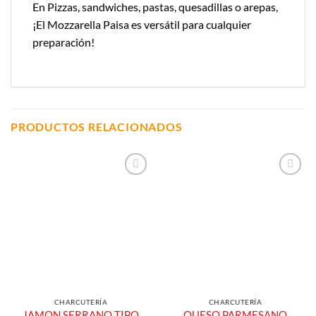
En Pizzas, sandwiches, pastas, quesadillas o arepas,
¡El Mozzarella Paisa es versátil para cualquier
preparación!
PRODUCTOS RELACIONADOS
Añadir a
Añadir a
Lista de
Lista de
Compras
Compras
CHARCUTERÍA
CHARCUTERÍA
JAMON SERRANO TIPO
QUESO PARMESANO