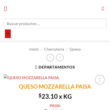
Saltar
al
contenido
Búsqueda
de
productos
Inicio
/
Charcutería
/
Queso
DEPARTAMENTOS
QUESO MOZZARELLA PAISA
Añadir a
Lista de
$
23.10
x KG
Compras
PAISA