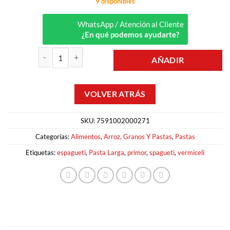
9 disponibles
WhatsApp / Atención al Cliente
¿En qué podemos ayudarte?
AÑADIR
PASTA VERMICELLI 1KG PRIMOR cantidad
SKU:
7591002000271
Categorías:
Alimentos
,
Arroz, Granos Y Pastas
,
Pastas
Etiquetas:
espagueti
,
Pasta Larga
,
primor
,
spagueti
,
vermiceli