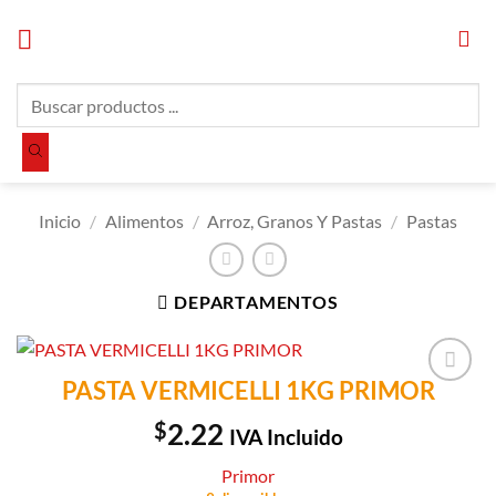
Saltar
al
contenido
Búsqueda
de
productos
Inicio
/
Alimentos
/
Arroz, Granos Y Pastas
/
Pastas
DEPARTAMENTOS
PASTA VERMICELLI 1KG PRIMOR
Añadir a
Lista de
$
2.22
IVA Incluido
Compras
Primor