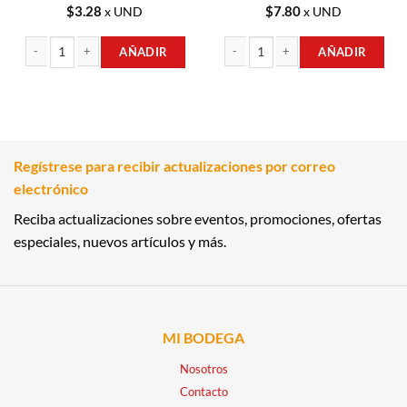
$
3.28
$
7.80
x UND
x UND
AÑADIR
AÑADIR
CAFE GOURMET 200G AMANECER cantidad
CAFE GOURMET 500GR DELLA NONN
Regístrese para recibir actualizaciones por correo
electrónico
Reciba actualizaciones sobre eventos, promociones, ofertas
especiales, nuevos artículos y más.
MI BODEGA
Nosotros
Contacto