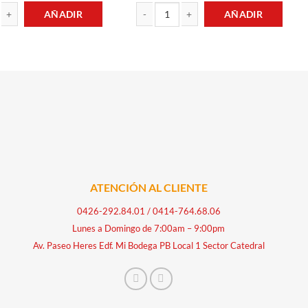
AÑADIR
AÑADIR
ABOR FRAMBUESA 66GR SONRISSA cantidad
PASTA VERMICELLI FINO 1KG CAPRI canti
ATENCIÓN AL CLIENTE
0426-292.84.01
/
0414-764.68.06
Lunes a Domingo de 7:00am – 9:00pm
Av. Paseo Heres Edf. Mi Bodega PB Local 1 Sector Catedral