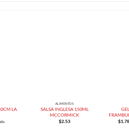
Añadir a
Añadir a
Lista de
Lista de
Compras
Compras
ALIMENTOS
50CM LA
SALSA INGLESA 150ML
GE
MCCORMICK
FRAMBUE
$
2.53
$
1.7
ido