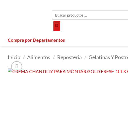
Saltar
al
Búsqueda
contenido
de
productos
Compra por Departamentos
Inicio
/
Alimentos
/
Reposteria
/
Gelatinas Y Postr