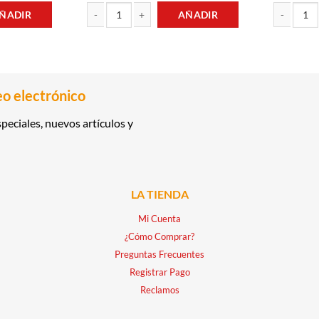
ÑADIR
AÑADIR
A GIRALDA cantidad
SALSA INGLESA 150ML MCCORMICK cantidad
GELATINA S
eo electrónico
peciales, nuevos artículos y
LA TIENDA
Mi Cuenta
¿Cómo Comprar?
Preguntas Frecuentes
Registrar Pago
Reclamos