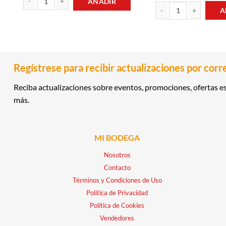
AÑADIR
A
REFRESCO 1LT COCA COLA cantidad
SALSA PICANTE 150CM L
Regístrese para recibir actualizaciones por corr
Reciba actualizaciones sobre eventos, promociones, ofertas es
más.
MI BODEGA
Nosotros
Contacto
Términos y Condiciones de Uso
Política de Privacidad
Política de Cookies
Vendedores