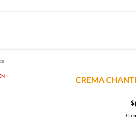
es
CREMA CHANTI
Añadir a
Lista de
$
Compras
Crem