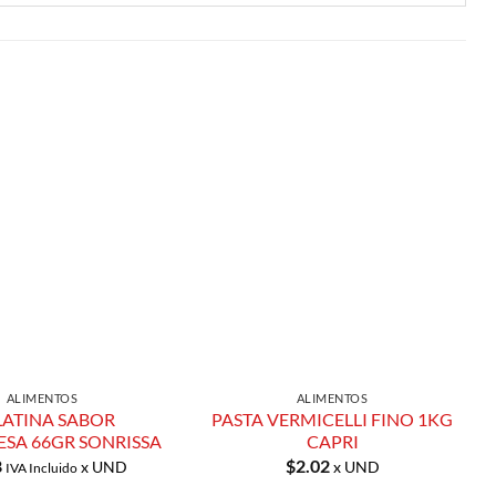
Añadir a
Añadir a
Lista de
Lista de
Compras
Compras
ALIMENTOS
ALIMENTOS
LATINA SABOR
PASTA VERMICELLI FINO 1KG
SA 66GR SONRISSA
CAPRI
8
$
2.02
x UND
x UND
IVA Incluido