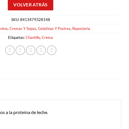
SKU:
8413479328148
entos
,
Cremas Y Sopas
,
Gelatinas Y Postres
,
Reposteria
Etiquetas:
Chantilly
,
Crema
os a la proteína de leche.