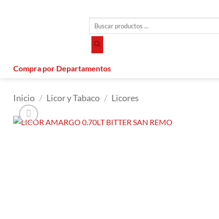
Saltar
al
Búsqueda
contenido
de
productos
Compra por Departamentos
Inicio
/
Licor y Tabaco
/
Licores