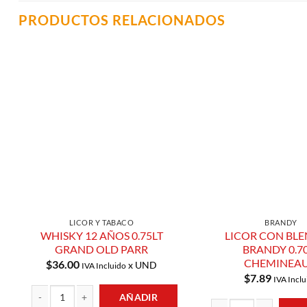
PRODUCTOS RELACIONADOS
Añadir a
Lista de
Compras
LICOR Y TABACO
BRANDY
WHISKY 12 AÑOS 0.75LT
LICOR CON BLE
GRAND OLD PARR
BRANDY 0.7
CHEMINEA
$
36.00
x UND
IVA Incluido
$
7.89
IVA Inclu
AÑADIR