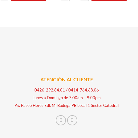
antidad
 JENGIBRE 200ML PREMIUM cantidad
VINO TINTO 0.70LT LA SAGRADA FAMILIA 
ATENCIÓN AL CLIENTE
0426-292.84.01
/
0414-764.68.06
Lunes a Domingo de 7:00am – 9:00pm
Av. Paseo Heres Edf. Mi Bodega PB Local 1 Sector Catedral