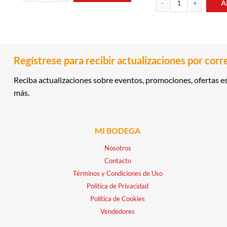
A
WHISKY 12 AÑOS 0.75LT GRAND OLD PARR cantidad
LICOR CON BLEND DE B
Regístrese para recibir actualizaciones por corr
Reciba actualizaciones sobre eventos, promociones, ofertas es
más.
MI BODEGA
Nosotros
Contacto
Términos y Condiciones de Uso
Política de Privacidad
Política de Cookies
Vendedores