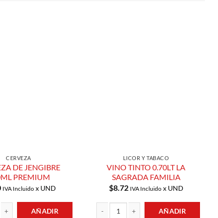
Añadir a
Añadir a
Lista de
Lista de
Compras
Compras
CERVEZA
LICOR Y TABACO
ZA DE JENGIBRE
VINO TINTO 0.70LT LA
0ML PREMIUM
SAGRADA FAMILIA
0
$
8.72
x UND
x UND
IVA Incluido
IVA Incluido
AÑADIR
AÑADIR