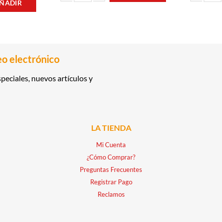
ÑADIR
VINO TINTO CABERNET SAUVIGNON 0.75LT ROSARIO c
CERVEZA DE
RANDY 0.70LT CHEMINEAUD cantidad
eo electrónico
peciales, nuevos artículos y
LA TIENDA
Mi Cuenta
¿Cómo Comprar?
Preguntas Frecuentes
Registrar Pago
Reclamos