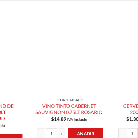
Añadir a
Añadir a
Lista de
Lista de
Compras
Compras
LICOR Y TABACO
ND DE
VINO TINTO CABERNET
CERVE
0LT
SAUVIGNON 0.75LT ROSARIO
20
UD
$
14.89
$
1.3
IVA Incluido
ido
AÑADIR