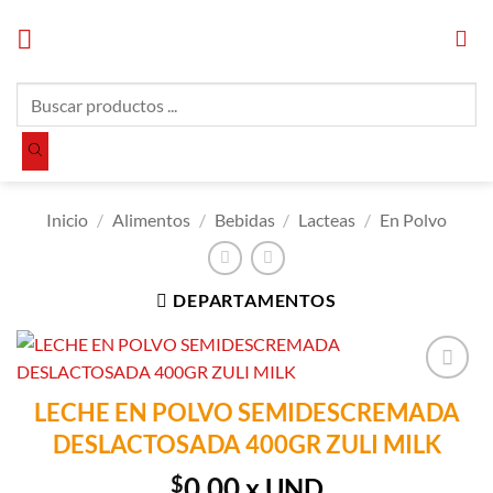
Saltar
al
contenido
Búsqueda
de
productos
Inicio
/
Alimentos
/
Bebidas
/
Lacteas
/
En Polvo
DEPARTAMENTOS
Añadir a
LECHE EN POLVO SEMIDESCREMADA
Lista de
DESLACTOSADA 400GR ZULI MILK
Compras
$
0.00
x UND