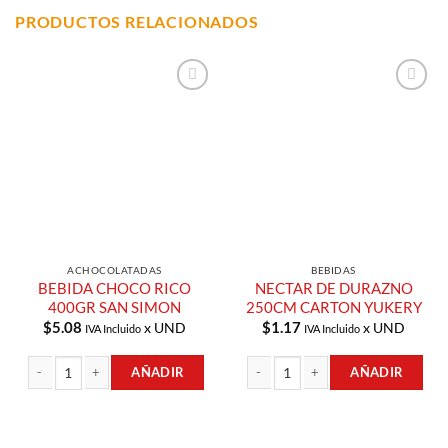
PRODUCTOS RELACIONADOS
Añadir a
Añadir a
Lista de
Lista de
Compras
Compras
ACHOCOLATADAS
BEBIDAS
BEBIDA CHOCO RICO
NECTAR DE DURAZNO
400GR SAN SIMON
250CM CARTON YUKERY
$
5.08
$
1.17
x UND
x UND
IVA Incluido
IVA Incluido
AÑADIR
AÑADIR
BEBIDA CHOCO RICO 400GR SAN SIMON cantidad
NECTAR DE DURAZNO 250CM CARTO