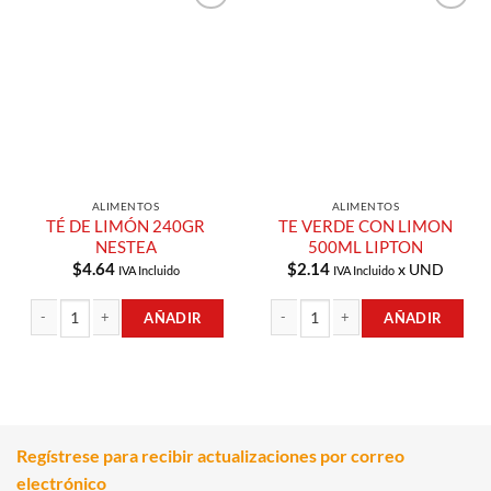
Añadir a
Añadir a
Lista de
Lista de
Compras
Compras
ALIMENTOS
ALIMENTOS
TÉ DE LIMÓN 240GR
TE VERDE CON LIMON
NESTEA
500ML LIPTON
$
4.64
$
2.14
x UND
IVA Incluido
IVA Incluido
AÑADIR
AÑADIR
TÉ DE LIMÓN 240GR NESTEA cantidad
TE VERDE CON LIMON 500ML LIPTON
Regístrese para recibir actualizaciones por correo
electrónico