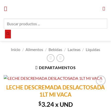
Saltar
al
contenido
Búsqueda
de
productos
Inicio
/
Alimentos
/
Bebidas
/
Lacteas
/
Liquidas
DEPARTAMENTOS
LECHE DESCREMADA DESLACTOSADA
Añadir a
1LT MI VACA
Lista de
Compras
$
3.24
x UND