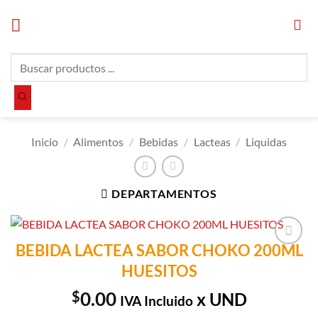
Saltar
al
contenido
Búsqueda
de
productos
Inicio
/
Alimentos
/
Bebidas
/
Lacteas
/
Liquidas
DEPARTAMENTOS
BEBIDA LACTEA SABOR CHOKO 200ML
Añadir a
HUESITOS
Lista de
Compras
$
0.00
x UND
IVA Incluido