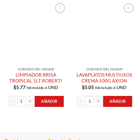
Añadir a
Añadir a
Lista de
Lista de
Compras
Compras
CUIDADO DEL HOGAR
CUIDADO DEL HOGAR
LIMPIADOR BRISA
LAVAPLATOS MULTIUSOS
TROPICAL 1LT ROBERTI
CREMA 500G AXION
$
5.77
$
5.05
x UND
x UND
IVA Incluido
IVA Incluido
AÑADIR
AÑADIR
LIMPIADOR BRISA TROPICAL 1LT ROBERTI cantidad
LAVAPLATOS MULTIUSOS CREMA 500