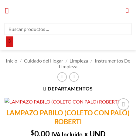
Saltar
al
contenido
Búsqueda
de
productos
Inicio
/
Cuidado del Hogar
/
Limpieza
/
Instrumentos De
Limpieza
DEPARTAMENTOS
LAMPAZO PABILO (COLETO CON PALO)
Añadir a
ROBERTI
Lista de
Compras
$
0.00
x UND
IVA Incluido