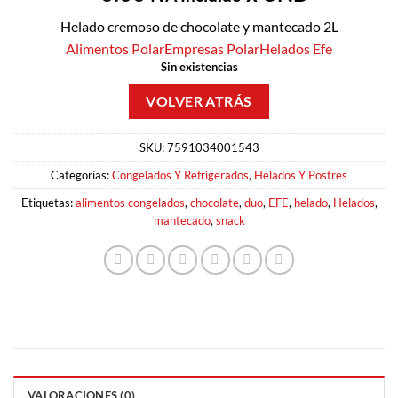
Helado cremoso de chocolate y mantecado 2L
Alimentos Polar
Empresas Polar
Helados Efe
Sin existencias
SKU:
7591034001543
Categorías:
Congelados Y Refrigerados
,
Helados Y Postres
Etiquetas:
alimentos congelados
,
chocolate
,
duo
,
EFE
,
helado
,
Helados
,
mantecado
,
snack
VALORACIONES (0)