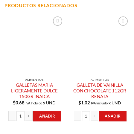
PRODUCTOS RELACIONADOS
Añadir a
Añadir a
Lista de
Lista de
Compras
Compras
ALIMENTOS
ALIMENTOS
GALLETAS MARIA
GALLETA DE VAINILLA
LIGERAMENTE DULCE
CON CHOCOLATE 112GR
150GR INAICA
RENATA
$
0.68
$
1.02
x UND
x UND
IVA Incluido
IVA Incluido
AÑADIR
AÑADIR
GALLETAS MARIA LIGERAMENTE DULCE 150GR INAICA cantidad
GALLETA DE VAINILLA CON CHOCOL