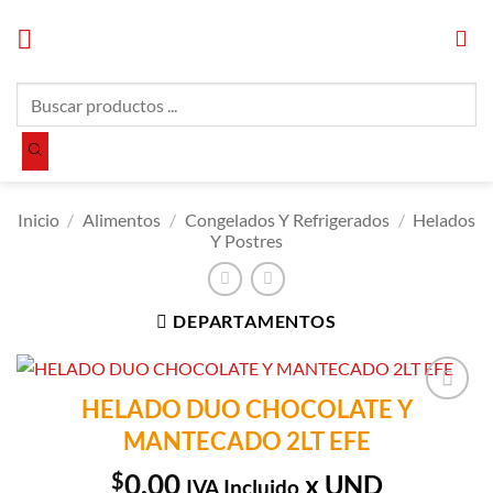
Saltar
al
contenido
Búsqueda
de
productos
Inicio
/
Alimentos
/
Congelados Y Refrigerados
/
Helados
Y Postres
DEPARTAMENTOS
HELADO DUO CHOCOLATE Y
Añadir a
MANTECADO 2LT EFE
Lista de
Compras
$
0.00
x UND
IVA Incluido