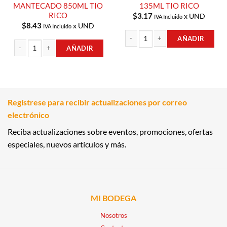
MANTECADO 850ML TIO
135ML TIO RICO
RICO
$
3.17
x UND
IVA Incluido
$
8.43
x UND
IVA Incluido
AÑADIR
AÑADIR
SUPER SANDWICH 135ML TIO RICO c
HELADO DE MANTECADO 850ML TIO RICO cantidad
Regístrese para recibir actualizaciones por correo
electrónico
Reciba actualizaciones sobre eventos, promociones, ofertas
especiales, nuevos artículos y más.
MI BODEGA
Nosotros