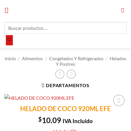
Saltar
al
contenido
Búsqueda
de
productos
Inicio
/
Alimentos
/
Congelados Y Refrigerados
/
Helados
Y Postres
DEPARTAMENTOS
HELADO DE COCO 920ML EFE
Añadir a
Lista de
$
10.09
IVA Incluido
Compras