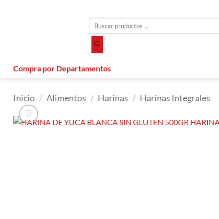
Saltar
al
Búsqueda
contenido
de
productos
Compra por Departamentos
Inicio
/
Alimentos
/
Harinas
/
Harinas Integrales