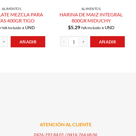
ALIMENTOS
ALIMENTOS
ATE MEZCLA PARA
HARINA DE MAIZ INTEGRAL
AS 400GR TIGO
800GR MIDUCHY
6
$
5.29
x UND
x UND
IVA Incluido
IVA Incluido
AÑADIR
AÑADIR
MEZCLA PARA TORTAS 400GR TIGO cantidad
HARINA DE MAIZ INTEGRAL 800GR MIDUC
ATENCIÓN AL CLIENTE
0426-292.84.01
/
0414-764.68.06