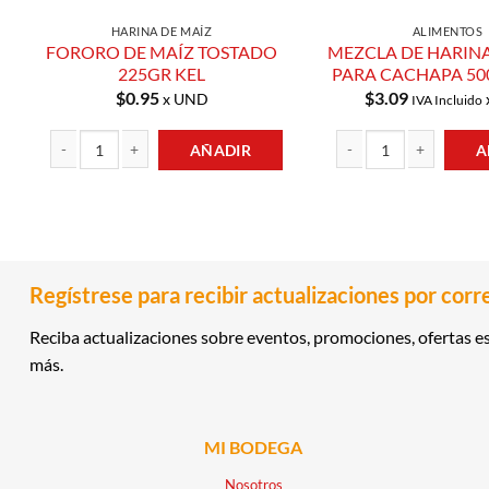
HARINA DE MAÍZ
ALIMENTOS
FORORO DE MAÍZ TOSTADO
MEZCLA DE HARINA
225GR KEL
PARA CACHAPA 500
$
0.95
$
3.09
x UND
IVA Incluido
AÑADIR
A
FORORO DE MAÍZ TOSTADO 225GR KEL cantidad
MEZCLA DE HARINA DE 
Regístrese para recibir actualizaciones por corr
Reciba actualizaciones sobre eventos, promociones, ofertas es
más.
MI BODEGA
Nosotros