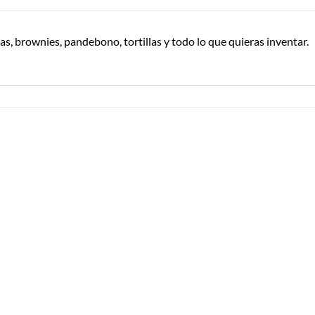
tas, brownies, pandebono, tortillas y todo lo que quieras inventar.
Añadir a
Añadir a
Lista de
Lista de
Compras
Compras