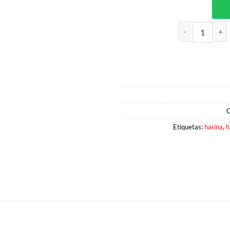
HARINA DE YUCA BLANCA SIN 
C
Etiquetas:
harina
,
h