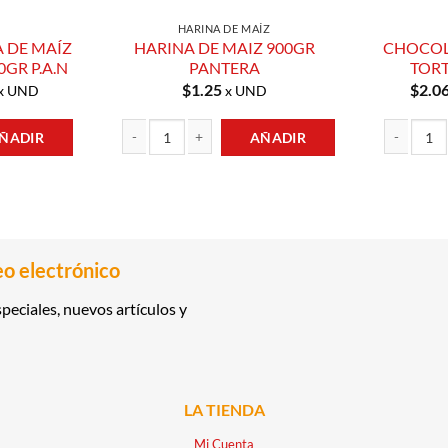
HARINA DE MAÍZ
 DE MAÍZ
HARINA DE MAIZ 900GR
CHOCOL
GR P.A.N
PANTERA
TORT
$
1.25
$
2.0
x UND
x UND
ÑADIR
AÑADIR
MAÍZ PARA CACHAPA 500GR P.A.N cantidad
HARINA DE MAIZ 900GR PANTERA cantidad
CHOCOLATE 
eo electrónico
peciales, nuevos artículos y
LA TIENDA
Mi Cuenta