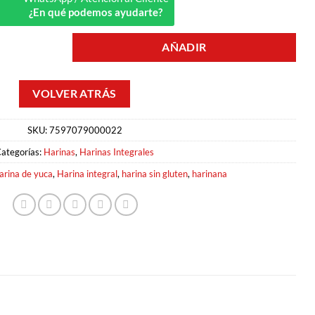
¿En qué podemos ayudarte?
AÑADIR
GLUTEN 500GR HARINANA cantidad
SKU:
7597079000022
ategorías:
Harinas
,
Harinas Integrales
arina de yuca
,
Harina integral
,
harina sin gluten
,
harinana