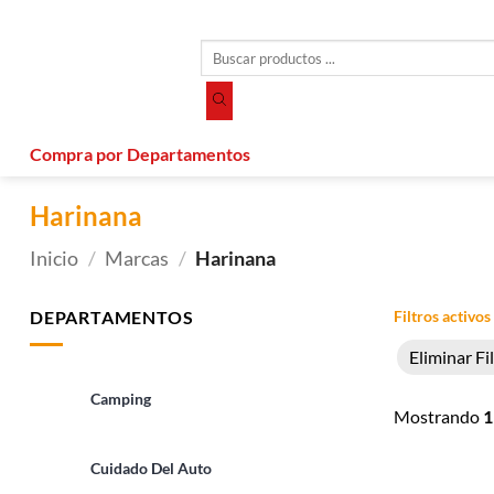
Saltar
al
Búsqueda
contenido
de
productos
Compra por Departamentos
Harinana
Inicio
/
Marcas
/
Harinana
DEPARTAMENTOS
Filtros activos
Eliminar Fi
Camping
Mostrando
1
Cuidado Del Auto