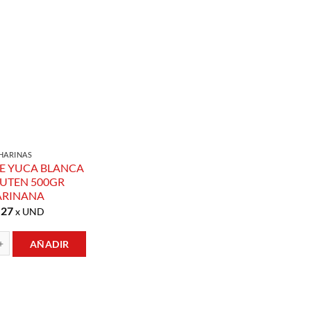
Añadir a
Lista de
Compras
HARINAS
E YUCA BLANCA
LUTEN 500GR
ARINANA
.27
x UND
AÑADIR
UCA BLANCA SIN GLUTEN 500GR HARINANA cantidad