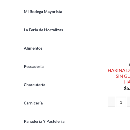
Mi Bodega Mayorista
La Feria de Hortalizas
Alimentos
Pescadería
HARINA D
SIN G
H
Charcutería
$
5
Carnicería
HARINA DE Y
Panadería Y Pastelería