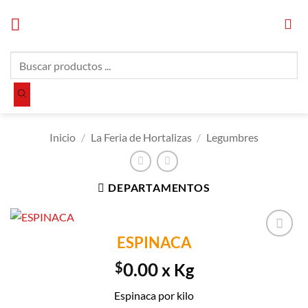
Saltar
al
contenido
Búsqueda
de
productos
Inicio
/
La Feria de Hortalizas
/
Legumbres
DEPARTAMENTOS
ESPINACA
Añadir a
Lista de
$
0.00
x Kg
Compras
Espinaca por kilo