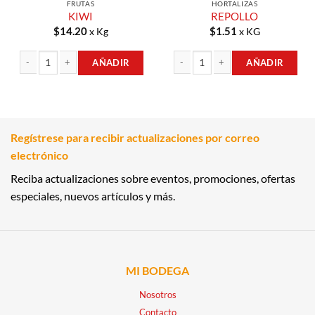
FRUTAS
HORTALIZAS
KIWI
REPOLLO
$
14.20
$
1.51
x Kg
x KG
AÑADIR
AÑADIR
KIWI cantidad
REPOLLO cantidad
Regístrese para recibir actualizaciones por correo
electrónico
Reciba actualizaciones sobre eventos, promociones, ofertas
especiales, nuevos artículos y más.
MI BODEGA
Nosotros
Contacto