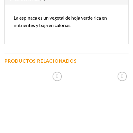
La espinaca es un vegetal de hoja verde rica en
nutrientes y baja en calorías.
PRODUCTOS RELACIONADOS
Añadir a
Añadir a
Lista de
Lista de
Compras
Compras