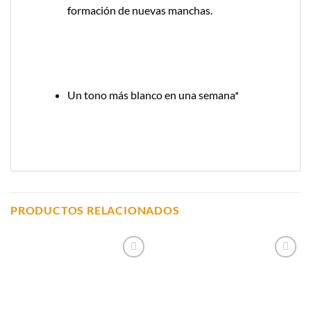
formación de nuevas manchas.
Un tono más blanco en una semana*
PRODUCTOS RELACIONADOS
Añadir a
Añadir a
Lista de
Lista de
Compras
Compras