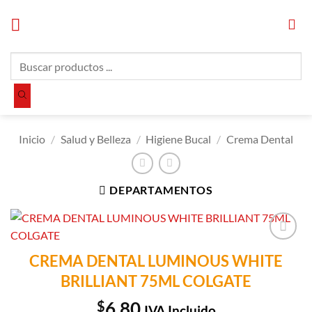
Saltar
al
contenido
Búsqueda
de
productos
Inicio
/
Salud y Belleza
/
Higiene Bucal
/
Crema Dental
DEPARTAMENTOS
Añadir a
CREMA DENTAL LUMINOUS WHITE
Lista de
BRILLIANT 75ML COLGATE
Compras
$
6.80
IVA Incluido